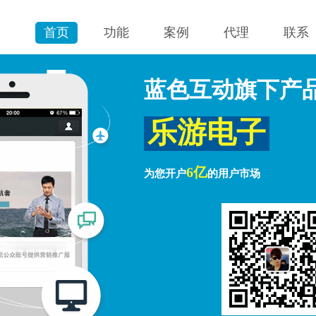
首页
功能
案例
代理
联系
蓝色互动旗下产
乐游电子
6亿
为您开户
的用户市场