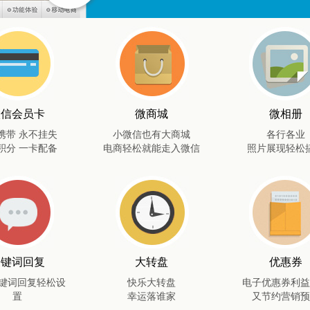
微信会员卡
微商城
微相册
携带 永不挂失
小微信也有大商城
各行各业
积分 一卡配备
电商轻松就能走入微信
照片展现轻松
关键词回复
大转盘
优惠券
键词回复轻松设
快乐大转盘
电子优惠券利益
置
幸运落谁家
又节约营销预