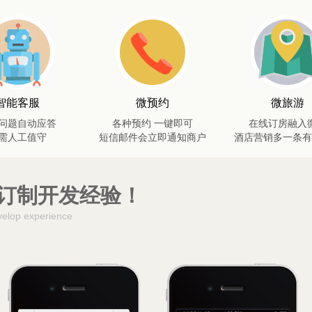
智能客服
微预约
微旅游
问题自动应答
各种预约 一键即可
在线订房融入
需人工值守
短信邮件会立即通知商户
酒店营销多一条有
订制开发经验！
velop experience